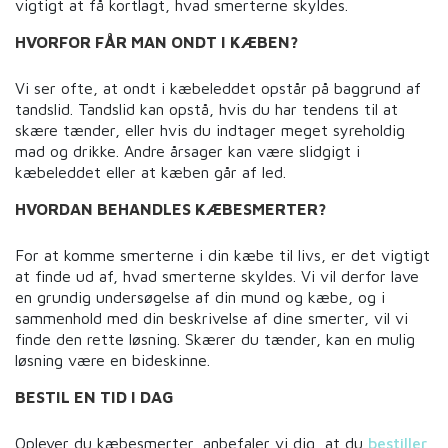
vigtigt at få kortlagt, hvad smerterne skyldes.
HVORFOR FÅR MAN ONDT I KÆBEN?
Vi ser ofte, at ondt i kæbeleddet opstår på baggrund af
tandslid. Tandslid kan opstå, hvis du har tendens til at
skære tænder, eller hvis du indtager meget syreholdig
mad og drikke. Andre årsager kan være slidgigt i
kæbeleddet eller at kæben går af led.
HVORDAN BEHANDLES KÆBESMERTER?
For at komme smerterne i din kæbe til livs, er det vigtigt
at finde ud af, hvad smerterne skyldes. Vi vil derfor lave
en grundig undersøgelse af din mund og kæbe, og i
sammenhold med din beskrivelse af dine smerter, vil vi
finde den rette løsning. Skærer du tænder, kan en mulig
løsning være en bideskinne.
BESTIL EN TID I DAG
Oplever du kæbesmerter, anbefaler vi dig, at du
bestiller